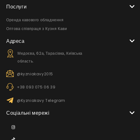
Послуги
Оренда кавового обладнення
Оптова співпраця з Кузня Кави
Адреса
Медоєва, 62а, Тарасівка, Київська
область.
@kyzniakavy2015
+38 093 075 06 39
@Kyzniakavy Telegram
Соціальні мережі