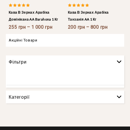
5.00
4.86
Кава В Зернах Арабіка
Кава В Зернах Арабіка
out of 5
out of 5
Домінікана AA Barahona 1 Кг
Танзанія AA 1 Кг
255
грн
–
1 000
грн
200
грн
–
800
грн
Акційні Товари
Фільтри
Категорії