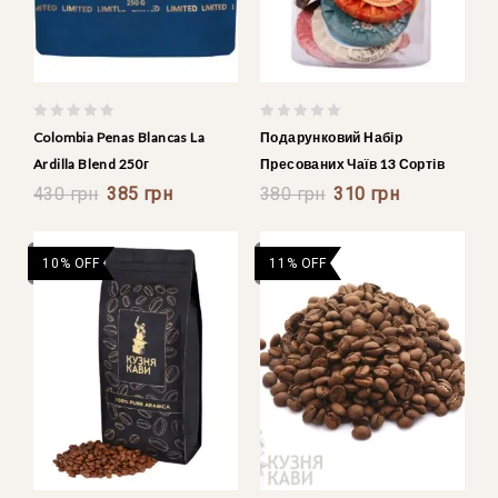
0
0
Colombia Penas Blancas La
Подарунковий Набір
out
out
Ardilla Blend 250г
Пресованих Чаїв 13 Сортів
of
of
5
430
грн
385
грн
5
380
грн
310
грн
10% OFF
11% OFF