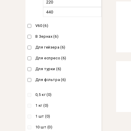
Colombi
Blend 
V60
(6)
0
В Зернах
(6)
out
of
Для гейзера
(6)
430
гр
5
Для еспресо
(6)
Для турки
(6)
Кава В
Для фільтра
(6)
Bourbon
0,5 кг
(0)
5.00
out of 
1 кг
(0)
365
гр
1 шт
(0)
10 шт
(0)