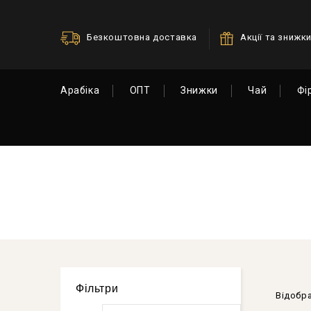
Безкоштовна доставка
Акції та знижк
Арабіка
ОПТ
Знижки
Чай
Фі
Фільтри
Відобра