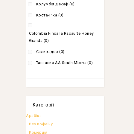
Колумбія Декаф
(0)
Коста-Ріка
(0)
Сolombia Finca la Racaurte Honey
Granda
(0)
Сальвадор
(0)
Танзания AA South Mbeva
(0)
Категорії
Арабіка
Без кофеїну
Комерція