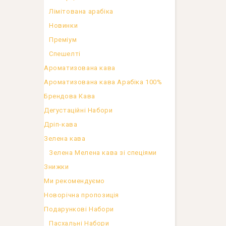
Лімітована арабіка
Новинки
Преміум
Спешелті
Ароматизована кава
Ароматизована кава Арабіка 100%
Брендова Кава
Дегустаційні Набори
Дріп-кава
Зелена кава
Зелена Мелена кава зі спеціями
Знижки
Ми рекомендуємо
Новорічна пропозиція
Подарункові Набори
Пасхальні Набори