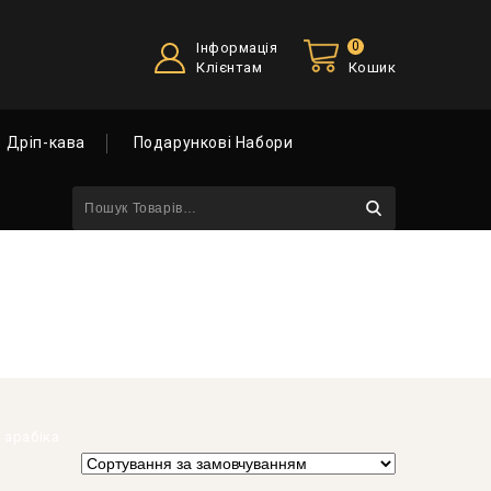
0
Інформація
Клієнтам
Кошик
Дріп-кава
Подарункові Набори
 арабіка