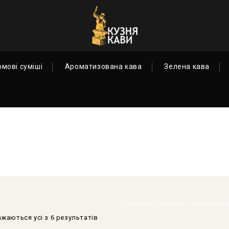
и
рмові суміші
Ароматизована кава
Зелена кава
ЛІМІТОВАНА АРАБІКА
Головна
/
Арабіка
/
Лімітована
жаються усі з 6 результатів