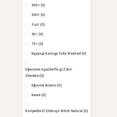
300 г
(0)
350 г
(0)
5 шт
(0)
50 г
(0)
75 г
(0)
Бурунді Kavoga Fully Washed
(0)
Ефиопия irgacheffe gr.2 Biri
Chereka
(0)
Ефіопія Aramo
(0)
Кенія
(0)
Колумбія El Embrujo Witch Natural
(0)