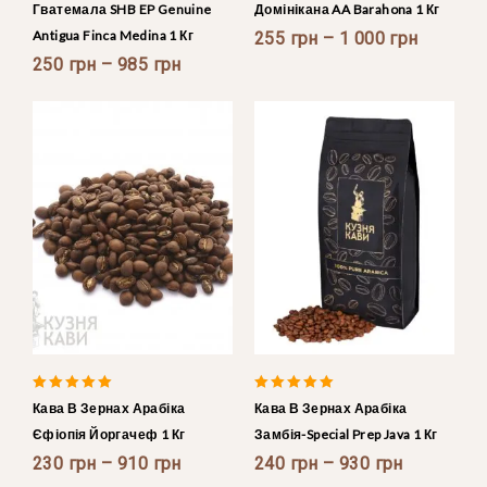
Гватемала SHB EP Genuine
Домінікана AA Barahona 1 Кг
Antigua Finca Medina 1 Кг
255
грн
–
1 000
грн
250
грн
–
985
грн
4.88
5.00
Кава В Зернах Арабіка
Кава В Зернах Арабіка
out of 5
out of 5
Єфіопія Йоргачеф 1 Кг
Замбія-Special Prep Java 1 Кг
230
грн
–
910
грн
240
грн
–
930
грн