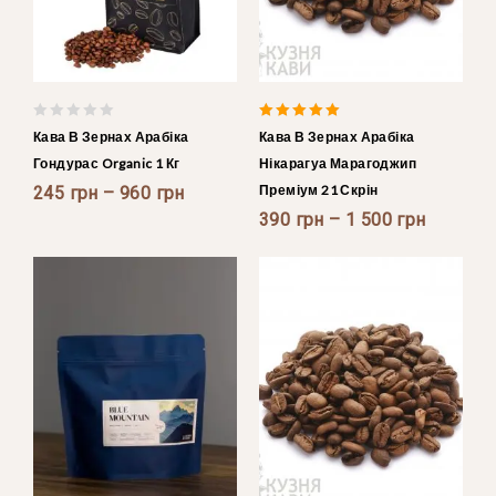
0
5.00
Кава В Зернах Арабіка
Кава В Зернах Арабіка
out
out of 5
Гондурас Organic 1 Кг
Нікарагуа Марагоджип
of
Преміум 21 Скрін
5
245
грн
–
960
грн
390
грн
–
1 500
грн