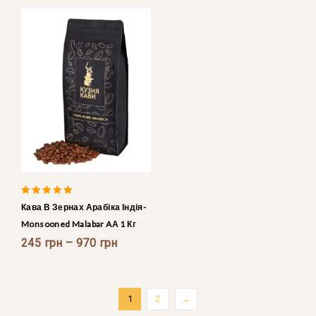
5.00
Кава В Зернах Арабіка Індія-
out of 5
Monsooned Malabar AА 1 Кг
245
грн
–
970
грн
1
2
→