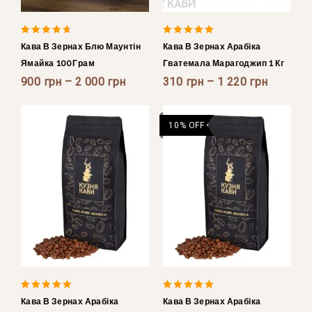
4.50
4.75
Кава В Зернах Блю Маунтін
Кава В Зернах Арабіка
out of 5
out of 5
Ямайка 100 Грам
Гватемала Марагоджип 1 Кг
900
грн
–
2 000
грн
310
грн
–
1 220
грн
10% OFF
5.00
5.00
Кава В Зернах Арабіка
Кава В Зернах Арабіка
out of 5
out of 5