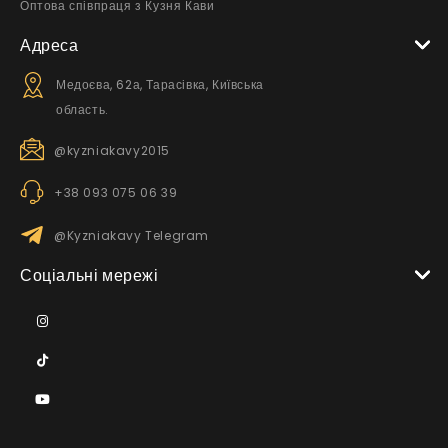
Оптова співпраця з Кузня Кави
Адреса
Медоєва, 62а, Тарасівка, Київська
область.
@kyzniakavy2015
+38 093 075 06 39
@Kyzniakavy Telegram
Соціальні мережі