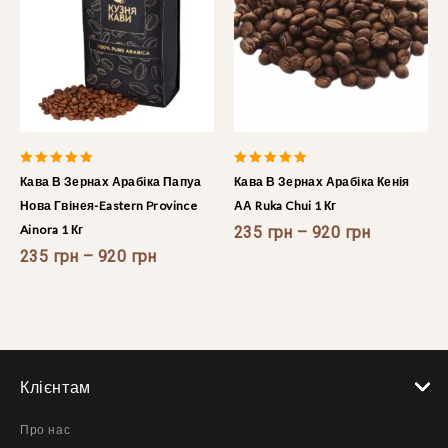
5.00
5.00
Кава В Зернах Арабіка Папуа
Кава В Зернах Арабіка Кенія
out of 5
out of 5
Нова Гвінея-Eastern Province
АА Ruka Chui 1 Кг
Ainora 1 Кг
235
грн
–
920
грн
235
грн
–
920
грн
Клієнтам
Про нас