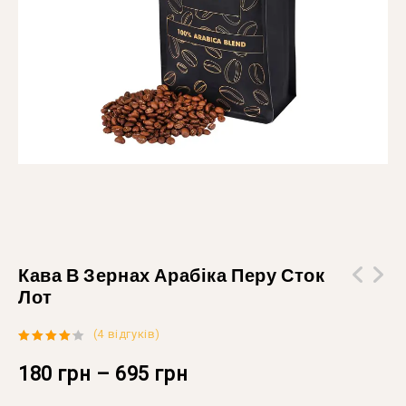
Кава В Зернах Арабіка Перу Сток
Лот
Кава в зернах Арабіка Гондурас сток
Лот
(
4
відгуків)
4.00
out
of 5
180
грн
–
695
грн