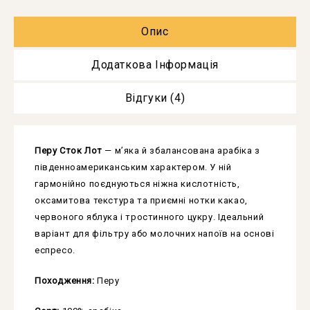
Опис
Додаткова Інформація
Відгуки (4)
Перу Сток Лот
— м’яка й збалансована арабіка з
південноамериканським характером. У ній
гармонійно поєднуються ніжна кислотність,
оксамитова текстура та приємні нотки какао,
червоного яблука і тростинного цукру. Ідеальний
варіант для фільтру або молочних напоїв на основі
еспресо.
Походження:
Перу